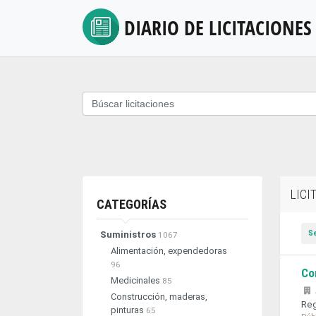
DIARIO DE
LICITACIONES
LICI
CATEGORÍAS
S
Suministros
1067
Alimentación, expendedoras
96
Co
Medicinales
85
Construcción, maderas,
Reg
pinturas
65