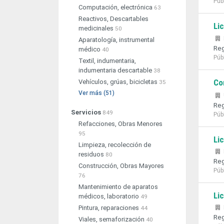
Púb
Computación, electrónica
63
Reactivos, Descartables
Li
medicinales
50
Aparatología, instrumental
Reg
médico
40
Púb
Textil, indumentaria,
indumentaria descartable
38
Co
Vehículos, grúas, bicicletas
35
Ver más (51)
Reg
Servicios
849
Púb
Refacciones, Obras Menores
95
Li
Limpieza, recolección de
residuos
80
Reg
Construcción, Obras Mayores
Púb
76
Mantenimiento de aparatos
Li
médicos, laboratorio
49
Pintura, reparaciones
44
Reg
Viales, semaforización
40