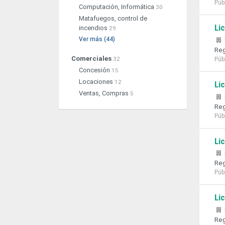
Púb
Computación, Informática
30
Matafuegos, control de
Li
incendios
29
Ver más (44)
Reg
Comerciales
32
Púb
Concesión
15
Locaciones
12
Li
Ventas, Compras
5
Reg
Púb
Li
Reg
Púb
Li
Reg