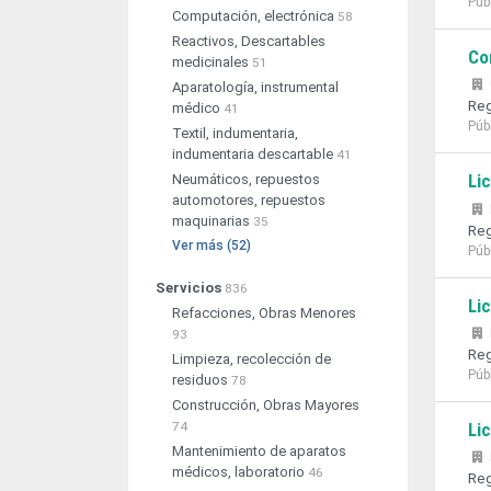
Púb
Computación, electrónica
58
Reactivos, Descartables
Co
medicinales
51
Aparatología, instrumental
Reg
médico
41
Púb
Textil, indumentaria,
indumentaria descartable
41
Li
Neumáticos, repuestos
automotores, repuestos
maquinarias
35
Reg
Ver más (52)
Púb
Servicios
836
Li
Refacciones, Obras Menores
93
Reg
Limpieza, recolección de
Púb
residuos
78
Construcción, Obras Mayores
Li
74
Mantenimiento de aparatos
médicos, laboratorio
46
Reg