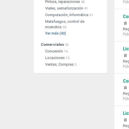
Pintura, reparaciones
46
Púb
Viales, semaforización
41
Computación, Informática
31
Co
Matafuegos, control de
incendios
30
Reg
Ver más (43)
Púb
Comerciales
36
Li
Concesión
16
Locaciones
15
Reg
Ventas, Compras
5
Púb
Co
Reg
Púb
Li
Reg