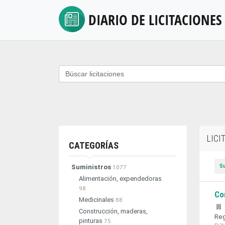
DIARIO DE
LICITACIONES
LICI
CATEGORÍAS
S
Suministros
1077
Alimentación, expendedoras
98
Co
Medicinales
88
Construcción, maderas,
Reg
pinturas
75