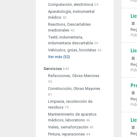
Púb
Computación, electrónica
59
Aparatología, instrumental
Li
médico
45
Reactivos, Descartables
Reg
medicinales
42
Púb
Textil, indumentaria,
indumentaria descartable
39
Li
Vehículos, grúas, bicicletas
36
Ver más (52)
Reg
Servicios
849
Púb
Refacciones, Obras Menores
95
Pr
Construcción, Obras Mayores
81
Reg
Limpieza, recolección de
Púb
residuos
79
Mantenimiento de aparatos
Li
médicos, laboratorio
46
Viales, semaforización
45
Reg
Pintura, reparaciones
44