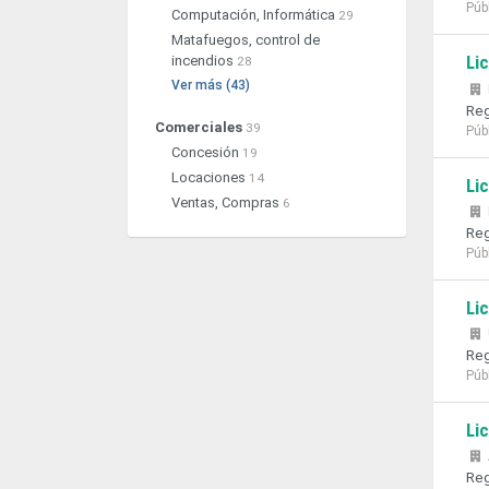
Púb
Computación, Informática
29
Matafuegos, control de
Li
incendios
28
Ver más (43)
Reg
Comerciales
39
Púb
Concesión
19
Locaciones
14
Li
Ventas, Compras
6
Reg
Púb
Li
Reg
Púb
Li
Reg