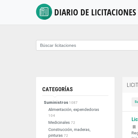
DIARIO DE
LICITACIONES
LICI
CATEGORÍAS
S
Suministros
1087
Alimentación, expendedoras
104
Li
Medicinales
72
Construcción, maderas,
Reg
pinturas
72